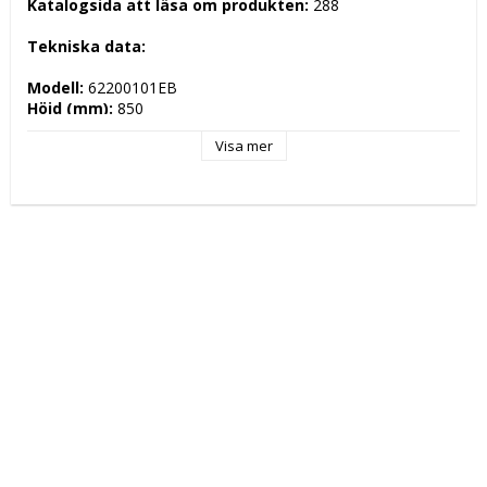
Katalogsida att läsa om produkten: 
288
Tekniska data: 
Modell: 
62200101EB
Höjd (mm): 
850
Längd (mm): 
1000
Visa mer
Djup (mm): 
575
Nettovikt (kg): 
19
Totalvikt (kg): 
25
Driftspänning: 
 Volt
Effekt Gas: 
 kW
Frekvens spänning: 
 Hz
Antal faser: 
Effekt Elektrisk: 
 kW
Arbetstemperatur: 
Ugnskapacitet: 
Effekt Gas Ugn: 
Effekt Elektrisk Ugn: 
Ugnstemperatur: 
Kapacitet: 
Energityp: 