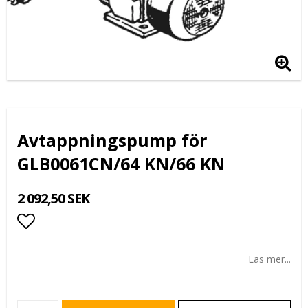
Avtappningspump för
GLB0061CN/64 KN/66 KN
2 092,50 SEK
Lägg till i favoritlistan
Läs mer...