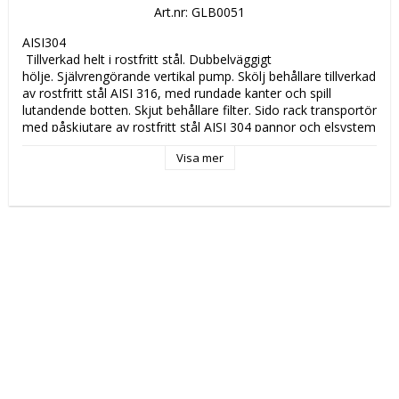
Art.nr: GLB0051
AISI304 
 Tillverkad helt i rostfritt stål. Dubbelväggigt 
hölje. Självrengörande vertikal pump. Skölj behållare tillverkad 
av rostfritt stål AISI 316, med rundade kanter och spill 
lutandende botten. Skjut behållare filter. Sido rack transportör 
med påskjutare av rostfritt stål AISI 304 pannor och elsystem 
för kallvatteninloppet reser utrustade. Tvätta armarna med 
Visa mer
bajonett och kompatibla utbytbara dysor i rostfritt stål AISI 
304. sköljarmar med tryckförslutning och kompatibla 
utbytbara sköljmunstycken tillverkad av rostfritt stål AISI 304. 
Großdimensionerte vridbar fot i AISI 304 rostfritt stål med ett 
stort inställningsområde.elektriska komponenter, inklusive 
lera pump som kan nås från maskinens framsida. Sitter som 
standard behållare och panntermometrar sidan 
 Katalog att läsa om produkten: 
 PC 8729 
 Tekniska data: 
 Höjd (mm): 
 1565 
 Längd (mm): 
 770 
 Djup (mm): 
 2370 
 Nettovikt (kg): 
 430 