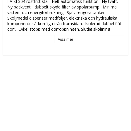
I AISI 304 rostfritt stål.  Helt automatisk funktion.  Ny tvätt.  
Ny backventil. dubbelt skydd filter av spolarpump.  Minimal 
vatten- och energiförbrukning.  Själv rengöra tanken.  
Sköljmedel dispenser medföljer. elektriska och hydrauliska 
komponenter åtkomliga från framsidan.  Isolerad dubbel flåt 
dörr.  Cykel stopp med dörröppningen. Slutlig sköljning 
använder rent vatten matas från inkommande vatten.
Visa mer
Katalogsida att läsa om produkten: 
286
Tekniska data: 
Modell: 
E35
Höjd (mm): 
590
Längd (mm): 
400
Djup (mm): 
475
Nettovikt (kg): 
26
Totalvikt (kg): 
30
Driftspänning: 
230 Volt
Effekt Gas: 
 kW
Frekvens spänning: 
50 Hz
Antal faser: 
1F+N
Effekt Elektrisk: 
3,4 kW
Arbetstemperatur: 