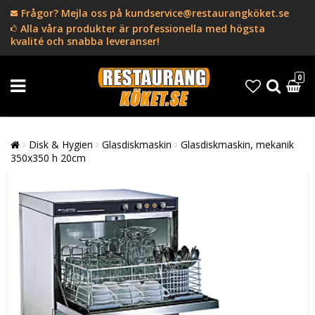
Frågor? Mejla oss på kundservice@restaurangköket.se
Alla våra produkter är professionella med högsta
kvalité och snabba leveranser!
0
Disk & Hygien
Glasdiskmaskin
Glasdiskmaskin, mekanik
350x350 h 20cm