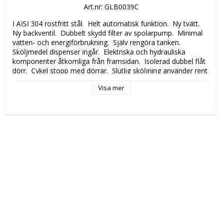
Art.nr: GLB0039C
I AISI 304 rostfritt stål.  Helt automatisk funktion.  Ny tvätt.  
Ny backventil.  Dubbelt skydd filter av spolarpump.  Minimal 
vatten- och energiförbrukning.  Själv rengöra tanken.  
Sköljmedel dispenser ingår.  Elektriska och hydrauliska 
komponenter åtkomliga från framsidan.  Isolerad dubbel flåt 
dörr.  Cykel stopp med dörrar.  Slutlig sköljning använder rent 
vatten matas från inkommande vatten.
Visa mer
Katalogsida att läsa om produkten: 
286
Tekniska data: 
Modell: 
LB 40 mecc.+addolcitore+pompa scarico
Höjd (mm): 
710
Längd (mm): 
450
Djup (mm): 
510
Nettovikt (kg): 
45
Totalvikt (kg): 
48
Driftspänning: 
230 Volt
Effekt Gas: 
 kW
Frekvens spänning: 
50 Hz
Antal faser: 
1F+N