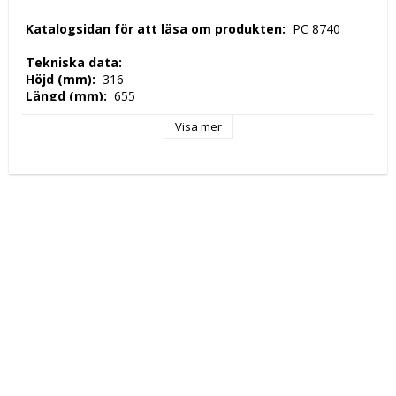
 Katalogsidan för att läsa om produkten: 
 PC 8740 
 Tekniska data: 
 Höjd (mm): 
 316 
 Längd (mm): 
 655 
 Djup (mm): 
 340 
Visa mer
 Nettovikt (kg): 
 20 
 Kapacitet: 
 20LT <. br> 
 Tillverkningsland: 
 EU