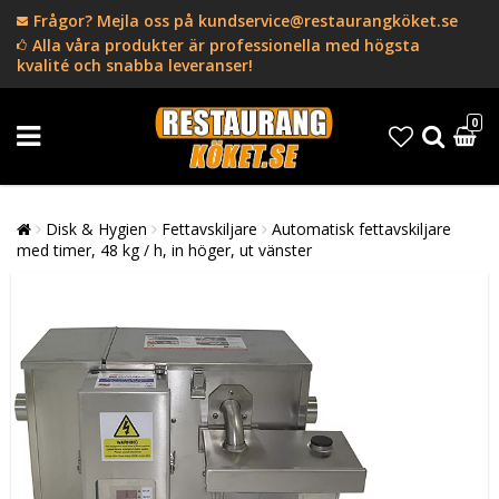
Frågor? Mejla oss på kundservice@restaurangköket.se
Alla våra produkter är professionella med högsta
kvalité och snabba leveranser!
0
Disk & Hygien
Fettavskiljare
Automatisk fettavskiljare
med timer, 48 kg / h, in höger, ut vänster