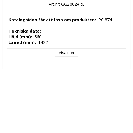
Art.nr: GGZ0024RL
 Katalogsidan för att läsa om produkten: 
 PC 8741 
 Tekniska data: 
 Höjd (mm): 
 560 
 Längd (mm): 
 1422 
 Djup (mm): 
 592 
Visa mer
 Nettovikt (kg): 
 80 
 Driftspänning: 
 230 Volt 
 Frekvens spänning: 
 50 Hz 
 Antal faser: 
 1F + N 
 Elektrisk energi: 
 2 kW 
 Tillverkningsland: 
 EU