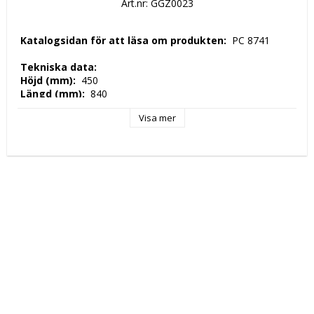
Art.nr: GGZ0023
 Katalogsidan för att läsa om produkten: 
 PC 8741 
 Tekniska data: 
 Höjd (mm): 
 450 
 Längd (mm): 
 840 
 Djup (mm): 
 520 
Visa mer
 Nettovikt (kg): 
 33 
 Driftspänning: 
 230 Volt 
 Frekvens spänning: 
 50 Hz 
 Antal faser: 
 1F + N 
 Elektrisk energi: 
 1.024 kW 
 Produktion / h: 
 24Kg / h 
 Tillverkningsland: 
 EU