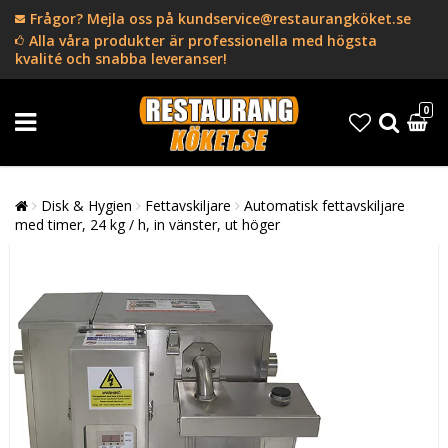
Frågor? Mejla oss på kundservice@restaurangköket.se
Alla våra produkter är professionella med högsta
kvalité och snabba leveranser!
0
Disk & Hygien
Fettavskiljare
Automatisk fettavskiljare
med timer, 24 kg / h, in vänster, ut höger