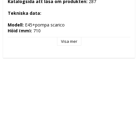
Katalogsida att läsa om produkten: 
287
Tekniska data: 
Modell: 
E45+pompa scarico
Höjd (mm): 
710
Längd (mm): 
525
Visa mer
Djup (mm): 
580
Nettovikt (kg): 
44
Totalvikt (kg): 
49
Driftspänning: 
230 Volt
Effekt Gas: 
 kW
Frekvens spänning: 
50 Hz
Antal faser: 
1F+N
Effekt Elektrisk: 
2,9 kW
Arbetstemperatur: 
Ugnskapacitet: 
Effekt Gas Ugn: 
Effekt Elektrisk Ugn: 
Ugnstemperatur: 
Kapacitet: 
Energityp: 
Elektrisk