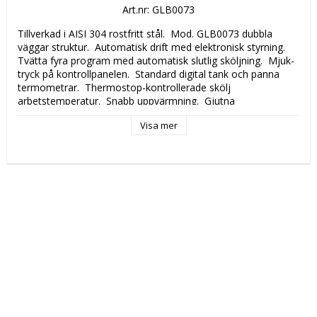
Art.nr: GLB0073
Tillverkad i AISI 304 rostfritt stål.  Mod. GLB0073 dubbla 
väggar struktur.  Automatisk drift med elektronisk styrning.  
Tvätta fyra program med automatisk slutlig sköljning.  Mjuk-
tryck på kontrollpanelen.  Standard digital tank och panna 
termometrar.  Thermostop-kontrollerade skölj 
arbetstemperatur.  Snabb uppvärmning.  Gjutna 
självrengörande tanken med svetsar ovanför vattenytan.  
Visa mer
Minimal vatten- och energiförbrukning.  Tvätta och skölj 
vapen i rostfritt stål.  Tvättning och sköljning linjer utanför 
tanken.  Självtömmande vattenpump.  Sköljmedel dispenser 
ingår.  Inbyggd tank filter i AISI 304 rostfritt stål.  Balanserad 
lucka med extra mjuk stängning.  Inbyggd Auto-diagnos.
Katalogsida att läsa om produkten: 
287
Tekniska data: 
Modell: 
GS60
Höjd (mm): 
1473
Längd (mm): 
667
Djup (mm): 
716
Nettovikt (kg): 
120